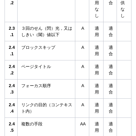
.2
用
合
供
な
な
し
し
2.3
３回のせん（閃）光，又は
A
適
適
.1
しきい（閾）値以下
用
合
2.4
ブロックスキップ
A
適
適
.1
用
合
2.4
ページタイトル
A
適
適
.2
用
合
2.4
フォーカス順序
A
適
適
.3
用
合
2.4
リンクの目的（コンテキス
A
適
適
.4
ト内）
用
合
2.4
複数の手段
AA
適
適
.5
用
合