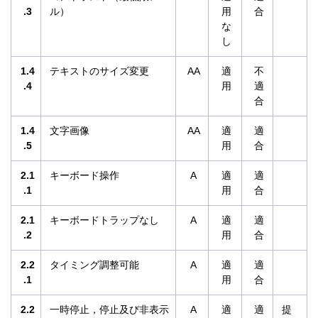
.3
ル）
用
合
な
し
1.4
テキストのサイズ変更
AA
適
不
.4
用
適
合
1.4
文字画像
AA
適
適
.5
用
合
2.1
キーボード操作
A
適
適
.1
用
合
2.1
キーボードトラップなし
A
適
適
.2
用
合
2.2
タイミング調整可能
A
適
適
.1
用
合
2.2
一時停止，停止及び非表示
A
適
適
提