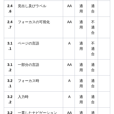
2.4
見出し及びラベル
AA
適
適
.6
用
合
2.4
フォーカスの可視化
AA
適
不
.7
用
適
合
3.1
ページの言語
A
適
不
.1
用
適
合
3.1
一部分の言語
AA
適
適
.2
用
合
3.2
フォーカス時
A
適
適
.1
用
合
3.2
入力時
A
適
適
.2
用
合
3.2
一貫したナビゲーション
AA
適
適