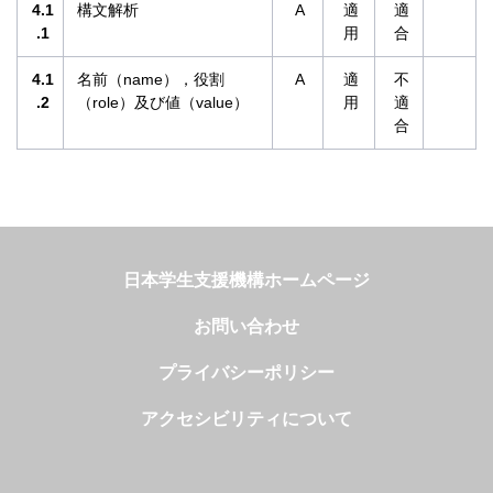
4.1
構文解析
A
適
適
.1
用
合
4.1
名前（name），役割
A
適
不
.2
（role）及び値（value）
用
適
合
日本学生支援機構ホームページ
お問い合わせ
プライバシーポリシー
アクセシビリティについて