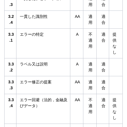
.3
用
合
3.2
一貫した識別性
AA
適
適
.4
用
合
3.3
エラーの特定
A
不
適
提
.1
適
合
供
用
な
し
3.3
ラベル又は説明
A
適
適
.2
用
合
3.3
エラー修正の提案
AA
適
適
.3
用
合
3.3
エラー回避（法的，金融及
AA
不
適
提
.4
びデータ）
適
合
供
用
な
し