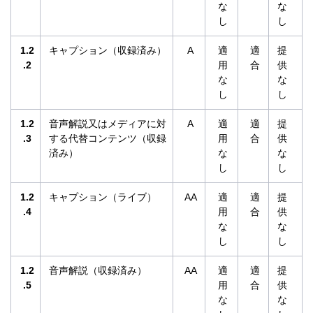
な
な
し
し
1.2
キャプション（収録済み）
A
適
適
提
.2
用
合
供
な
な
し
し
1.2
音声解説又はメディアに対
A
適
適
提
.3
する代替コンテンツ（収録
用
合
供
済み）
な
な
し
し
1.2
キャプション（ライブ）
AA
適
適
提
.4
用
合
供
な
な
し
し
1.2
音声解説（収録済み）
AA
適
適
提
.5
用
合
供
な
な