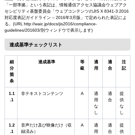
「一部準拠」という表記は、情報通信アクセス協議会ウェブアク
セシビリティ基盤委員会「ウェブコンテンツのJIS X 8341-3:2016
対応度表記ガイドライン – 2016年3月版」で定められた表記によ
る。(URL http://waic.jp/docs/jis2016/compliance-
guidelines/201603/別ウィンドウで表示します)
達成基準チェックリスト
細
達成基準
等
適
適
注
分
級
用
合
記
箇
条
1.1
非テキストコンテンツ
A
適
適
提
.1
用
合
供
な
な
し
し
1.2
音声だけ及び映像だけ（収
A
適
適
提
.1
録済み）
用
合
供