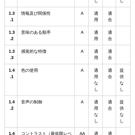
し
し
1.3
情報及び関係性
A
適
適
.1
用
合
1.3
意味のある順序
A
適
適
.2
用
合
1.3
感覚的な特徴
A
適
適
.3
用
合
1.4
色の使用
A
適
適
提
.1
用
合
供
な
な
し
し
1.4
音声の制御
A
適
適
提
.2
用
合
供
な
な
し
し
1.4
コントラスト（最低限レベ
AA
適
適